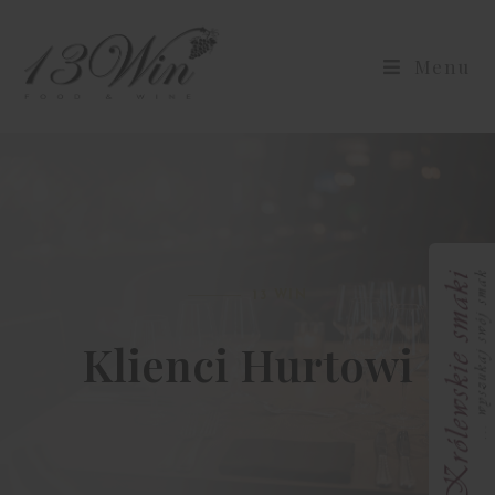
Menu
13 WIN
Klienci Hurtowi