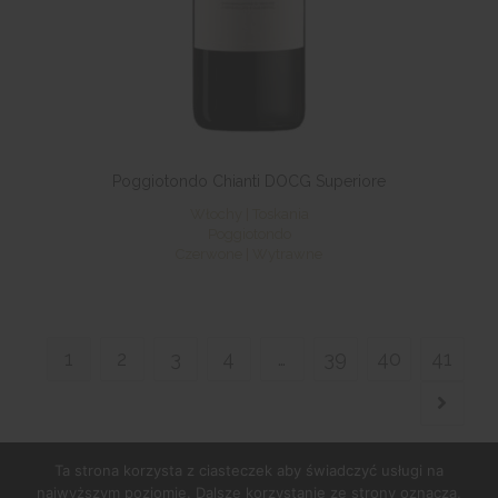
Poggiotondo Chianti DOCG Superiore
Włochy | Toskania
Poggiotondo
Czerwone | Wytrawne
1
2
3
4
…
39
40
41
Ta strona korzysta z ciasteczek aby świadczyć usługi na
najwyższym poziomie. Dalsze korzystanie ze strony oznacza,