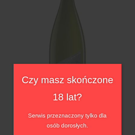
Czy masz skończone
18 lat?
Serwis przeznaczony tylko dla
Weingut Pfaffl Weinviertel Landwein Gruner Veltliner
osób dorosłych.
Austria | Weinviertel
Weingut Pfaffl