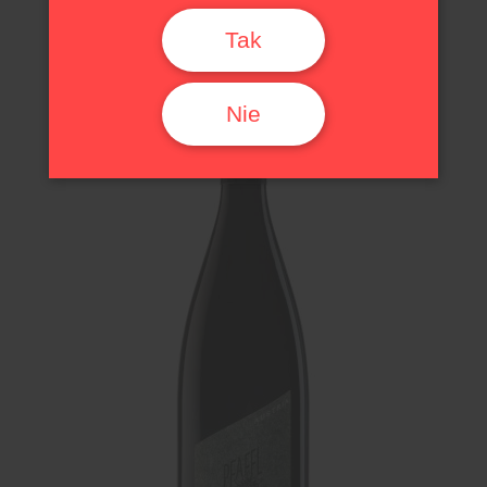
Białe | Wytrawne
Tak
Nie