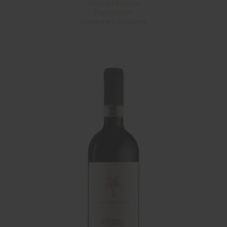
Włochy | Toskania
Poggiotondo
Czerwone | Wytrawne