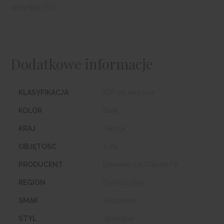
certyfikat HVE.
Dodatkowe informacje
KLASYFIKACJA
IGP Val de Loire
KOLOR
Białe
KRAJ
Francja
OBJĘTOŚĆ
0,75l
PRODUCENT
Domaine Le Grande Fe
REGION
Dolina Loary
SMAK
Wytrawne
STYL
Spokojne