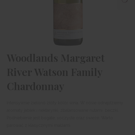
Woodlands Margaret
River Watson Family
Chardonnay
Intensywnie zielono złoty kolor wina. W nosie odnajdziemy
aromaty jabłek i nektarynki, zbalansowane nutami beczki.
Podniebienie jest bogate, soczyste oraz świeże. Warto
parować z klasycznymi małżami.