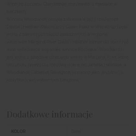
Wino ze szczepu Chardonnay dojrzewało 4 miesiące w
beczkach.
Winnica Woodlands została założona w 1973 roku przez
Davida i Heather Watson przy Caves Road w Wilyabrup i była
jedną z pierwszych pięciu zasadzonych w regionie
winiarskim Margaret River. David i Heather zamierzali stworzyć
wina naśladujące wspaniałe winnice Bordeaux. Woodlands
jest jedną z zaledwie dziesięciu winnic w Margaret River, które
otrzymały najwyższą możliwą ocenę od Jamesa Hallidaya, a
Woodlands Cabernet Sauvignon oceniono jako „wybitne” w
klasyfikacji win wybornych Langtona.
Dodatkowe informacje
KOLOR
Białe