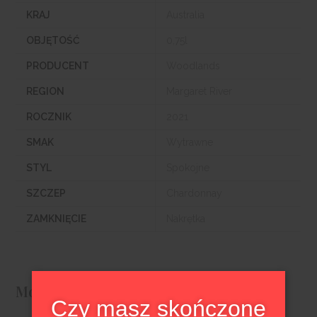
KRAJ
Australia
OBJĘTOŚĆ
0,75l
PRODUCENT
Woodlands
REGION
Margaret River
ROCZNIK
2021
SMAK
Wytrawne
STYL
Spokojne
SZCZEP
Chardonnay
ZAMKNIĘCIE
Nakrętka
Możesz lubić także…
Czy masz skończone