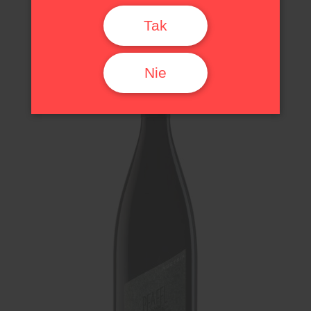
Białe | Wytrawne
Tak
Nie