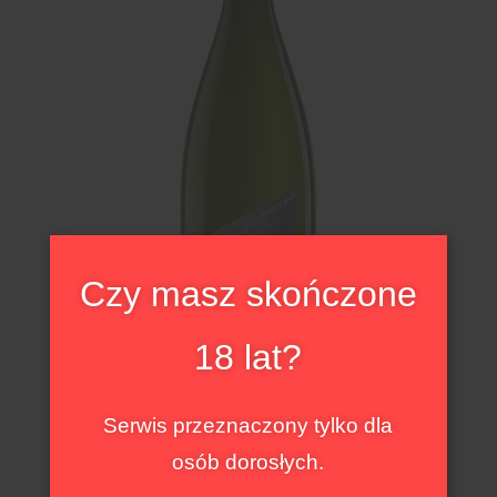
Czy masz skończone
18 lat?
Serwis przeznaczony tylko dla
Weingut Pfaffl Weinviertel Landwein Gruner Veltliner
osób dorosłych.
Austria | Weinviertel
Weingut Pfaffl