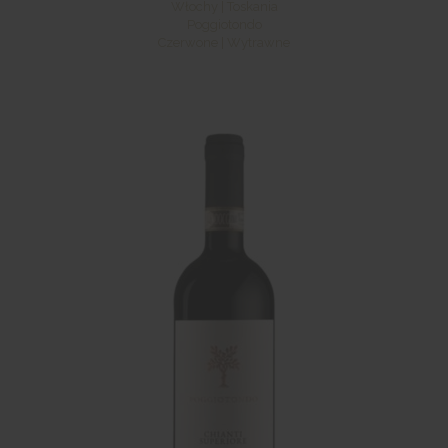
Włochy | Toskania
Poggiotondo
Czerwone | Wytrawne