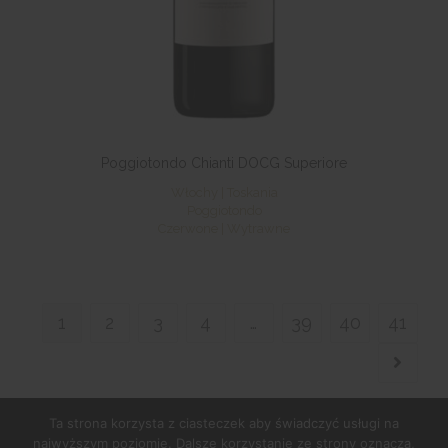
Poggiotondo Chianti DOCG Superiore
Włochy | Toskania
Poggiotondo
Czerwone | Wytrawne
1
2
3
4
…
39
40
41
Ta strona korzysta z ciasteczek aby świadczyć usługi na
najwyższym poziomie. Dalsze korzystanie ze strony oznacza,